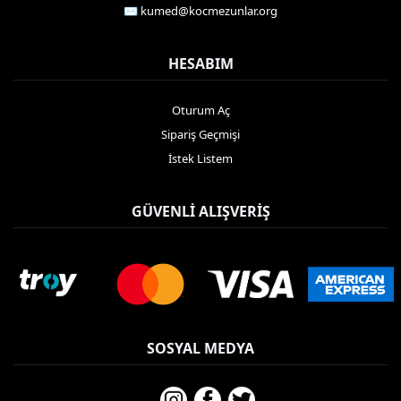
✉️ kumed@kocmezunlar.org
HESABIM
Oturum Aç
Sipariş Geçmişi
İstek Listem
GÜVENLI ALIŞVERIŞ
SOSYAL MEDYA