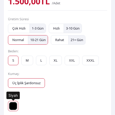
1.500,00TL
/Adet
Üretim Süresi
Çok Hızlı
1-3 Gün
Hızlı
3-10 Gün
Normal
10-21 Gün
Rahat
21+ Gün
Beden:
S
M
L
XL
XXL
XXXL
Kumaş:
Üç İplik Şardonsuz
Siyah
Renk: