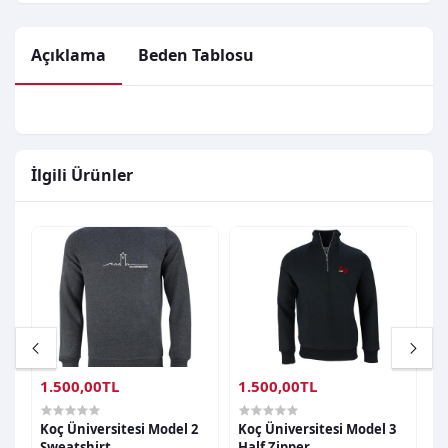
Açıklama
Beden Tablosu
İlgili Ürünler
1.500,00TL
1.500,00TL
1
Koç Üniversitesi Model 2
Koç Üniversitesi Model 3
K
Sweatshirt
Half Zipper