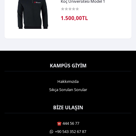
Koç Üniversitesi Model 1
1.500,00TL
KAMPÜS GIYIM
Hakkımızda
Sıkça Sorulan Sorular
BIZE ULAŞIN
☎️ 444 56 77
️ +90 543 352 67 87