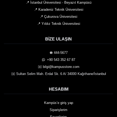
📍 İstanbul Üniversitesi - Beyazıt Kampüsü
📍 Karadeniz Teknik Üniversitesi
📍 Çukurova Üniversitesi
📍 Yıldız Teknik Üniversitesi
BIZE ULAŞIN
☎️ 444-5677
️ +90 543 352 67 87
✉️ bilgi@kampusstore.com
✉️ Sultan Selim Mah. Erdal Sk. 6 A/ 34000 Kağıthane/İstanbul
HESABIM
Kampüs’e giriş yap
Siparişlerim
Favorilerim